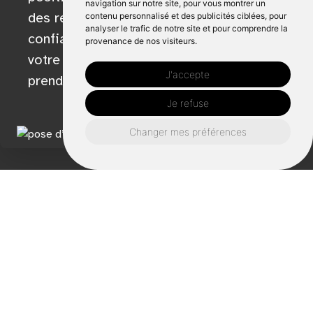
navigation sur notre site, pour vous montrer un
des résultats exceptionnels. Faites-nous
contenu personnalisé et des publicités ciblées, pour
analyser le trafic de notre site et pour comprendre la
confiance pour l'agrandissement de
provenance de nos visiteurs.
votre maison et vous verrez votre vision
J'accepte
prendre forme.
Je refuse
Changer mes préférences