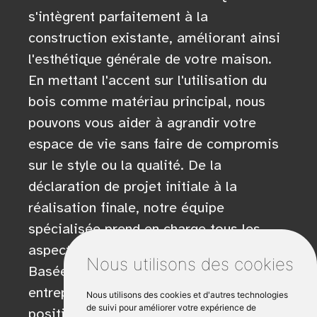
s'intègrent parfaitement à la
construction existante, améliorant ainsi
l'esthétique générale de votre maison.
En mettant l'accent sur l'utilisation du
bois comme matériau principal, nous
pouvons vous aider à agrandir votre
espace de vie sans faire de compromis
sur le style ou la qualité. De la
déclaration de projet initiale à la
réalisation finale, notre équipe
spécialisée prend en charge tous les
aspects du processus de construction.
Nous utilisons des cookies
Basée à Janzé, en Ille et Vilaine, notre
entreprise familiale a reçu des critiques
Nous utilisons des cookies et d'autres technologies
de suivi pour améliorer votre expérience de
positives pour son engagement à fournir