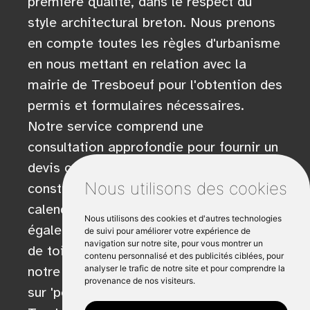
première qualité, dans le respect du
style architectural breton. Nous prenons
en compte toutes les règles d'urbanisme
en nous mettant en relation avec la
mairie de Tresboeuf pour l'obtention des
permis et formulaires nécessaires.
Notre service comprend une
consultation approfondie pour fournir un
devis complet comprenant la
Nous utilisons des cookies
construction, les coûts de dépôt et le
calendrier (date). Nous offrons
Nous utilisons des cookies et d'autres technologies
également des conseils sur les options
de suivi pour améliorer votre expérience de
navigation sur notre site, pour vous montrer un
de toiture appropriées (toiture). Visitez
contenu personnalisé et des publicités ciblées, pour
analyser le trafic de notre site et pour comprendre la
notre site xml pour plus d'informations
provenance de nos visiteurs.
sur 'pose d'extension de maison