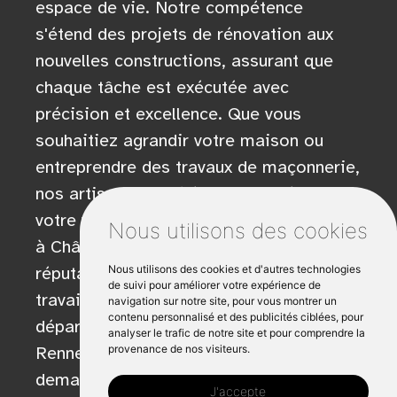
espace de vie. Notre compétence
s'étend des projets de rénovation aux
nouvelles constructions, assurant que
chaque tâche est exécutée avec
précision et excellence. Que vous
souhaitiez agrandir votre maison ou
entreprendre des travaux de maçonnerie,
nos artisans qualifiés peuvent réaliser
votre vision. En tant qu'entreprise située
Nous utilisons des cookies
à Châteaugiron, nous avons une solide
réputation pour la qualité de notre
Nous utilisons des cookies et d'autres technologies
de suivi pour améliorer votre expérience de
travail dans le secteur du bâtiment du
navigation sur notre site, pour vous montrer un
contenu personnalisé et des publicités ciblées, pour
département d'Ille et Vilaine, y compris
analyser le trafic de notre site et pour comprendre la
Rennes et Saint. N'hésitez pas à
provenance de nos visiteurs.
demander un devis pour votre projet à
J'accepte