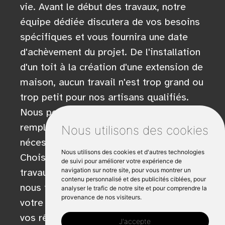
vie. Avant le début des travaux, notre
équipe dédiée discutera de vos besoins
spécifiques et vous fournira une date
d'achèvement du projet. De l'installation
d'un toit à la création d'une extension de
maison, aucun travail n'est trop grand ou
trop petit pour nos artisans qualifiés.
Nous pouvons même vous aider à
remplir les formalités de déclaration
Nous utilisons des cookies
nécessaires dans l'Etat de Bretagne.
Nous utilisons des cookies et d'autres technologies
Choisissez Avril Charpente pour tous vos
de suivi pour améliorer votre expérience de
navigation sur notre site, pour vous montrer un
travaux de menuiserie et voyez comment
contenu personnalisé et des publicités ciblées, pour
nous transformons et agrandissons
analyser le trafic de notre site et pour comprendre la
provenance de nos visiteurs.
votre maison pour qu'elle corresponde à
vos rêves.
J'accepte